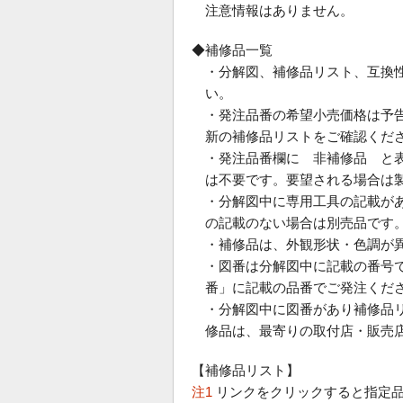
注意情報はありません。
◆補修品一覧
・分解図、補修品リスト、互換
い。
・発注品番の希望小売価格は予
新の補修品リストをご確認くだ
・発注品番欄に 非補修品 と
は不要です。要望される場合は
・分解図中に専用工具の記載が
の記載のない場合は別売品です
・補修品は、外観形状・色調が
・図番は分解図中に記載の番号で
番」に記載の品番でご発注くだ
・分解図中に図番があり補修品
修品は、最寄りの取付店・販売
【補修品リスト】
注1
リンクをクリックすると指定品