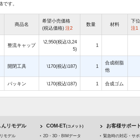
格です。
希望小売価格
下
商品名
数量
材料
(税込価格)
注2
注1
\2,950(税込\3,24
整流キャップ
1
5)
合成樹脂
開閉工具
\170(税込\187)
1
他
パッキン
\170(税込\187)
1
合成ゴム
しんリモデル
COM-ET
お客様サポー
(コメット)
リモデル
2D・3D・BIMデータ
緊急時の対応・サポ