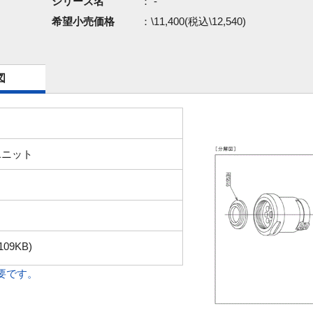
シリーズ名
： -
希望小売価格
：\11,400(税込\12,540)
図
ユニット
109KB)
必要です。