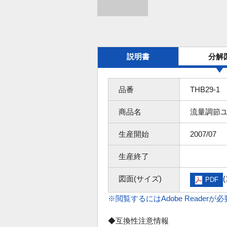
説明書
分解
品番
THB29-1
商品名
流量調節
生産開始
2007/07
生産終了
図面(サイズ)
(
PDF
※閲覧するにはAdobe Readerが
◆互換性注意情報