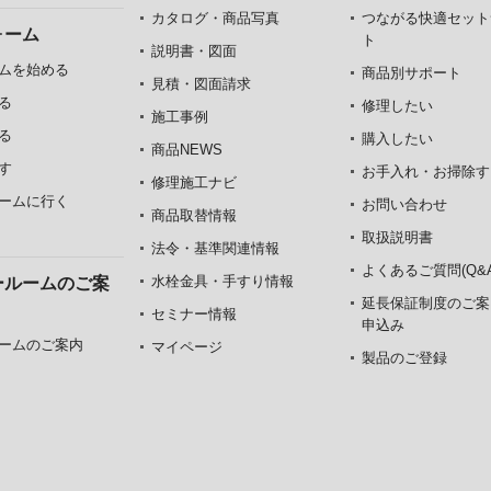
カタログ・商品写真
つながる快適セット
ォーム
ト
説明書・図面
ムを始める
商品別サポート
見積・図面請求
る
修理したい
施工事例
る
購入したい
商品NEWS
す
お手入れ・お掃除す
修理施工ナビ
ームに行く
お問い合わせ
商品取替情報
取扱説明書
法令・基準関連情報
よくあるご質問(Q&A
水栓金具・手すり情報
ールームのご案
延長保証制度のご案
セミナー情報
申込み
ームのご案内
マイページ
製品のご登録