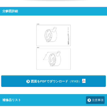
分解図詳細
図面をPDFでダウンロード
（91KB）
補修品リスト
注意事項