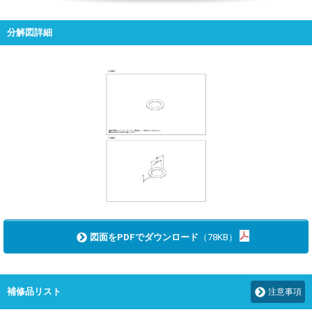
分解図詳細
図面をPDFでダウンロード
（78KB）
補修品リスト
注意事項