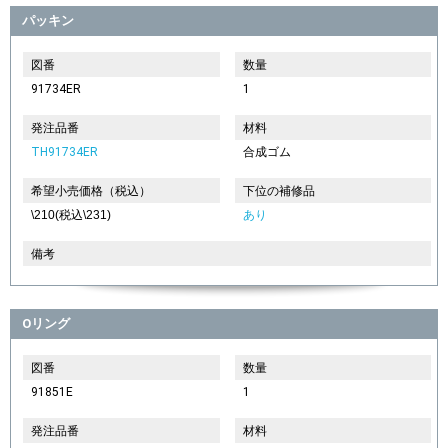
パッキン
図番
数量
91734ER
1
発注品番
材料
TH91734ER
合成ゴム
希望小売価格（税込）
下位の補修品
\210(税込\231)
あり
備考
Oリング
図番
数量
91851E
1
発注品番
材料