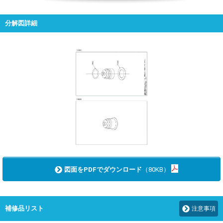
分解図詳細
図面をPDFでダウンロード
（80KB）
補修品リスト
注意事項