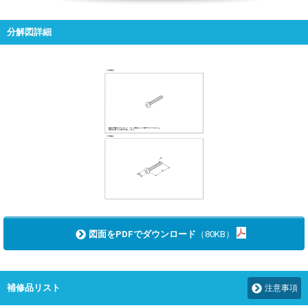
分解図詳細
図面をPDFでダウンロード
（80KB）
補修品リスト
注意事項