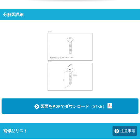
分解図詳細
図面をPDFでダウンロード
（81KB）
補修品リスト
注意事項