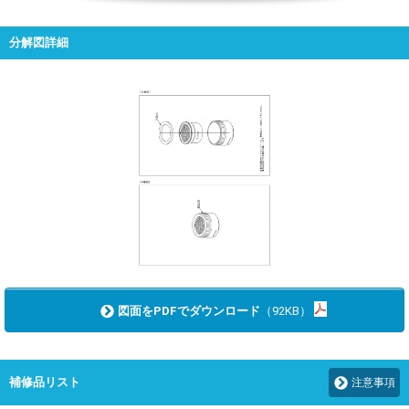
分解図詳細
図面をPDFでダウンロード
（92KB）
補修品リスト
注意事項