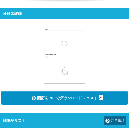
分解図詳細
図面をPDFでダウンロード
（75KB）
補修品リスト
注意事項