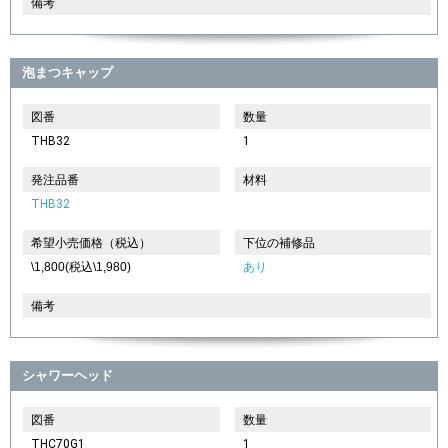
備考
泡まつキャップ
図番
数量
THB32
1
発注品番
材料
THB32
希望小売価格（税込）
下位の補修品
\1,800(税込\1,980)
あり
備考
シャワーヘッド
図番
数量
THC70G1
1