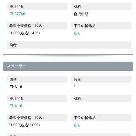
発注品番
材料
TH97706
合成樹脂
希望小売価格（税込）
下位の補修品
\1,300(税込\1,430)
あり
備考
スペーサー
図番
数量
THA1-6
1
発注品番
材料
THA1-6
希望小売価格（税込）
下位の補修品
\1,900(税込\2,090)
あり