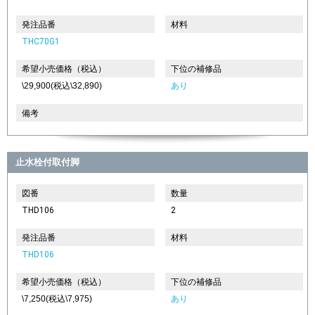
発注品番
材料
THC70G1
希望小売価格（税込）
下位の補修品
\29,900(税込\32,890)
あり
備考
止水栓付取付脚
図番
数量
THD106
2
発注品番
材料
THD106
希望小売価格（税込）
下位の補修品
\7,250(税込\7,975)
あり