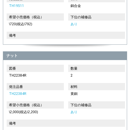
TH19511
銅合金
希望小売価格（税込）
下位の補修品
\720(税込\792)
あり
備考
ナット
図番
数量
TH22384R
2
発注品番
材料
TH22384R
黄銅
希望小売価格（税込）
下位の補修品
\2,000(税込\2,200)
あり
備考