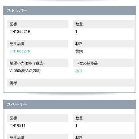
ストッパー
図番
数量
TH186521R
1
発注品番
材料
TH186521R
黄銅
希望小売価格（税込）
下位の補修品
\2,050(税込\2,255)
あり
備考
スペーサー
図番
数量
TH19511
1
発注品番
材料