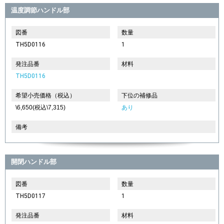
温度調節ハンドル部
図番
数量
TH5D0116
1
発注品番
材料
TH5D0116
希望小売価格（税込）
下位の補修品
\6,650(税込\7,315)
あり
備考
開閉ハンドル部
図番
数量
TH5D0117
1
発注品番
材料