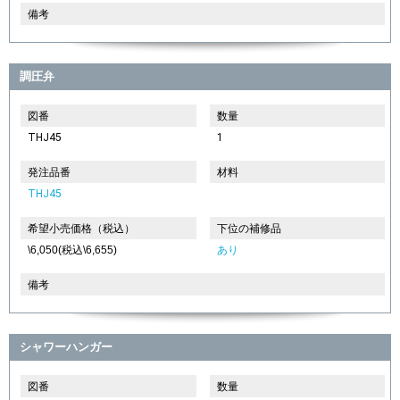
備考
調圧弁
図番
数量
THJ45
1
発注品番
材料
THJ45
希望小売価格（税込）
下位の補修品
\6,050(税込\6,655)
あり
備考
シャワーハンガー
図番
数量