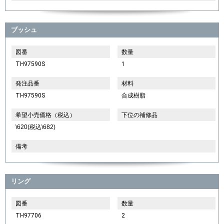
ブッシュ
図番
数量
TH97590S
1
発注品番
材料
TH97590S
合成樹脂
希望小売価格（税込）
下位の補修品
\620(税込\682)
備考
リング
図番
数量
TH97706
2