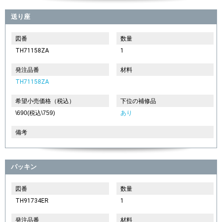
送り座
図番
数量
TH71158ZA
1
発注品番
材料
TH71158ZA
希望小売価格（税込）
下位の補修品
\690(税込\759)
あり
備考
パッキン
図番
数量
TH91734ER
1
発注品番
材料