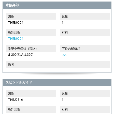
水抜弁部
図番
数量
TH5B0004
1
発注品番
材料
TH5B0004
希望小売価格（税込）
下位の補修品
\1,200(税込\1,320)
あり
備考
スピンドルガイド
図番
数量
TH5J0316
1
発注品番
材料