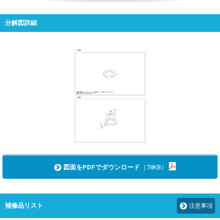
分解図詳細
図面をPDFでダウンロード
（78KB）
補修品リスト
注意事項