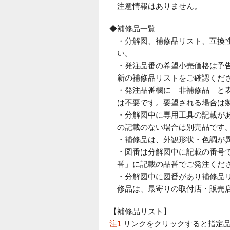
注意情報はありません。
◆補修品一覧
・分解図、補修品リスト、互換
い。
・発注品番の希望小売価格は予
新の補修品リストをご確認くだ
・発注品番欄に 非補修品 と
は不要です。要望される場合は
・分解図中に専用工具の記載が
の記載のない場合は別売品です
・補修品は、外観形状・色調が
・図番は分解図中に記載の番号で
番」に記載の品番でご発注くだ
・分解図中に図番があり補修品
修品は、最寄りの取付店・販売
【補修品リスト】
注1
リンクをクリックすると指定品