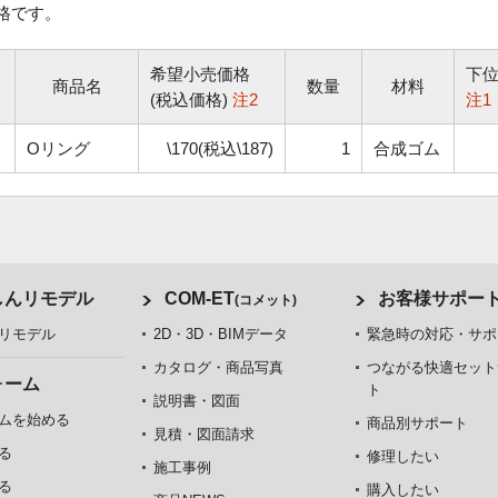
格です。
希望小売価格
下
商品名
数量
材料
(税込価格)
注2
注1
Oリング
\170(税込\187)
1
合成ゴム
しんリモデル
COM-ET
お客様サポー
(コメット)
リモデル
2D・3D・BIMデータ
緊急時の対応・サポ
カタログ・商品写真
つながる快適セット
ォーム
ト
説明書・図面
ムを始める
商品別サポート
見積・図面請求
る
修理したい
施工事例
る
購入したい