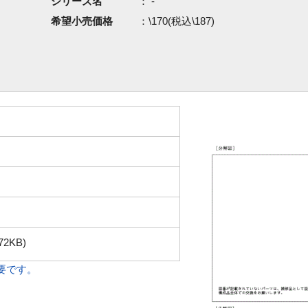
シリーズ名
： -
希望小売価格
：\170(税込\187)
72KB)
必要です。