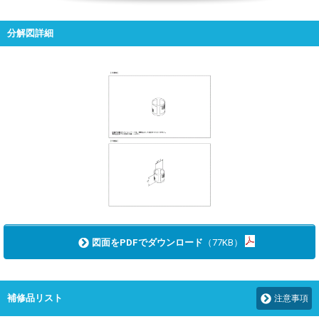
分解図詳細
図面をPDFでダウンロード
（77KB）
補修品リスト
注意事項