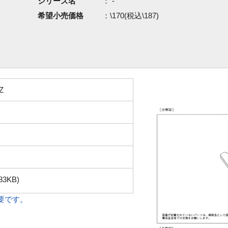
シリーズ名
： -
希望小売価格
：\170(税込\187)
Z
83KB)
必要です。