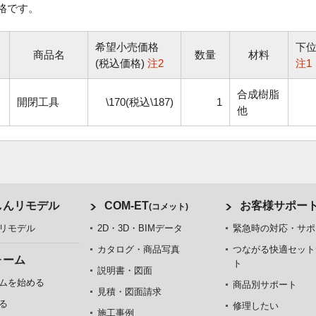
格です。
希望小売価格
下
商品名
数量
材料
(税込価格)
注2
注1
合成樹脂
開閉工具
\170(税込\187)
1
他
しんリモデル
COM-ET
お客様サポー
(コメット)
リモデル
2D・3D・BIMデータ
緊急時の対応・サポ
カタログ・商品写真
つながる快適セット
ォーム
ト
説明書・図面
ムを始める
商品別サポート
見積・図面請求
る
修理したい
施工事例