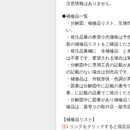
注意情報はありません。
◆補修品一覧
・分解図、補修品リスト、互換
い。
・発注品番の希望小売価格は予
新の補修品リストをご確認くだ
・発注品番欄に 非補修品 と
は不要です。要望される場合は
・分解図中に専用工具の記載が
の記載のない場合は別売品です
・補修品は、外観形状・色調が
・図番は分解図中に記載の番号で
番」に記載の品番でご発注くだ
・分解図中に図番があり補修品
修品は、最寄りの取付店・販売
【補修品リスト】
注1
リンクをクリックすると指定品