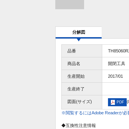
分解図
品番
TH85060R
商品名
開閉工具
生産開始
2017/01
生産終了
図面(サイズ)
(
PDF
※閲覧するにはAdobe Readerが
◆互換性注意情報