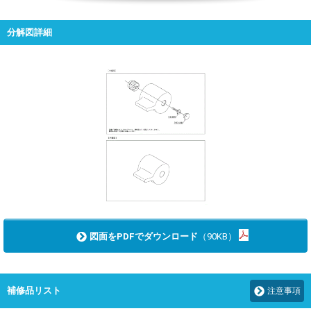
分解図詳細
図面をPDFでダウンロード
（90KB）
補修品リスト
注意事項