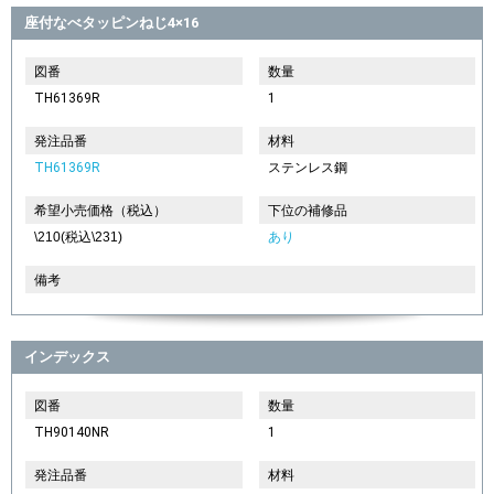
座付なべタッピンねじ4×16
図番
数量
TH61369R
1
発注品番
材料
TH61369R
ステンレス鋼
希望小売価格（税込）
下位の補修品
\210(税込\231)
あり
備考
インデックス
図番
数量
TH90140NR
1
発注品番
材料