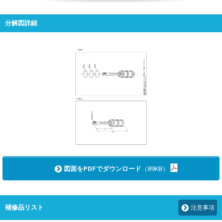
分解図詳細
図面をPDFでダウンロード
（89KB）
補修品リスト
注意事項