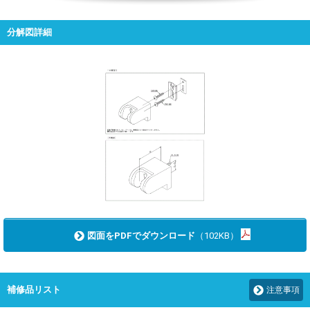
分解図詳細
図面をPDFでダウンロード
（102KB）
補修品リスト
注意事項