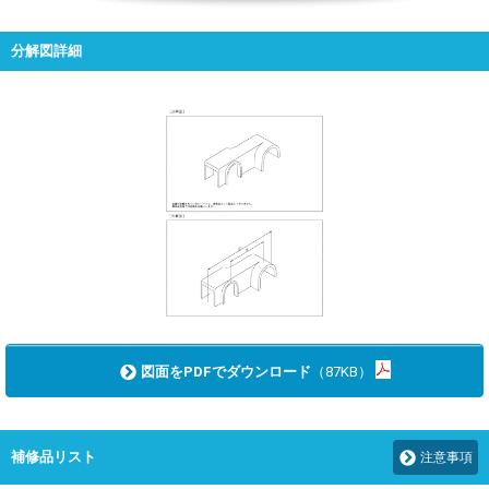
分解図詳細
図面をPDFでダウンロード
（87KB）
補修品リスト
注意事項