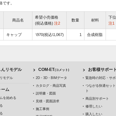
格です。
希望小売価格
下
商品名
数量
材料
(税込価格)
注2
注1
キャップ
\970(税込\1,067)
1
合成樹脂
しんリモデル
COM-ET
お客様サポー
(コメット)
リモデル
2D・3D・BIMデータ
緊急時の対応・サポ
カタログ・商品写真
つながる快適セット
ォーム
ト
説明書・図面
ムを始める
商品別サポート
見積・図面請求
る
修理したい
施工事例
る
購入したい