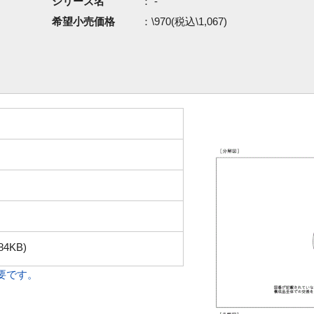
シリーズ名
： -
希望小売価格
：\970(税込\1,067)
84KB)
必要です。