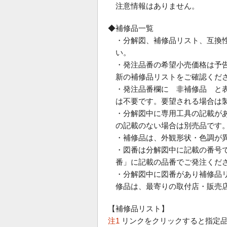
注意情報はありません。
◆補修品一覧
・分解図、補修品リスト、互換
い。
・発注品番の希望小売価格は予
新の補修品リストをご確認くだ
・発注品番欄に 非補修品 と
は不要です。要望される場合は
・分解図中に専用工具の記載が
の記載のない場合は別売品です
・補修品は、外観形状・色調が
・図番は分解図中に記載の番号で
番」に記載の品番でご発注くだ
・分解図中に図番があり補修品
修品は、最寄りの取付店・販売
【補修品リスト】
注1
リンクをクリックすると指定品