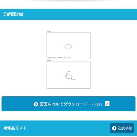
分解図詳細
図面をPDFでダウンロード
（75KB）
補修品リスト
注意事項