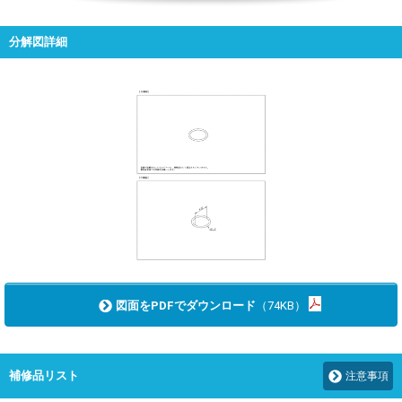
分解図詳細
図面をPDFでダウンロード
（74KB）
補修品リスト
注意事項