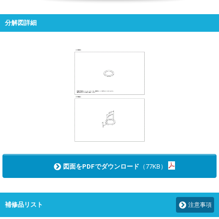
分解図詳細
図面をPDFでダウンロード
（77KB）
補修品リスト
注意事項