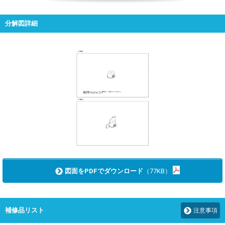
分解図詳細
図面をPDFでダウンロード
（77KB）
補修品リスト
注意事項