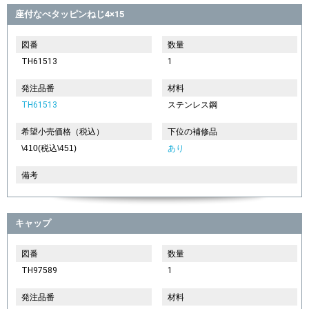
座付なべタッピンねじ4×15
図番
数量
TH61513
1
発注品番
材料
TH61513
ステンレス鋼
希望小売価格（税込）
下位の補修品
\410(税込\451)
あり
備考
キャップ
図番
数量
TH97589
1
発注品番
材料