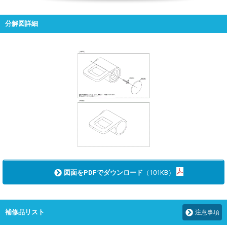
分解図詳細
図面をPDFでダウンロード
（101KB）
補修品リスト
注意事項