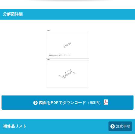
分解図詳細
図面をPDFでダウンロード
（80KB）
補修品リスト
注意事項