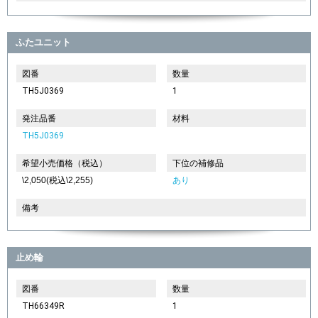
ふたユニット
図番
数量
TH5J0369
1
発注品番
材料
TH5J0369
希望小売価格（税込）
下位の補修品
\2,050(税込\2,255)
あり
備考
止め輪
図番
数量
TH66349R
1