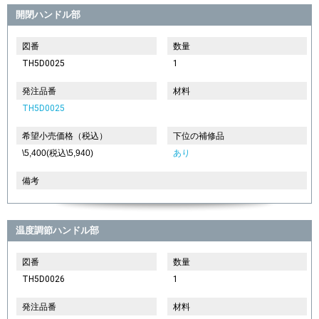
開閉ハンドル部
図番
数量
TH5D0025
1
発注品番
材料
TH5D0025
希望小売価格（税込）
下位の補修品
\5,400(税込\5,940)
あり
備考
温度調節ハンドル部
図番
数量
TH5D0026
1
発注品番
材料