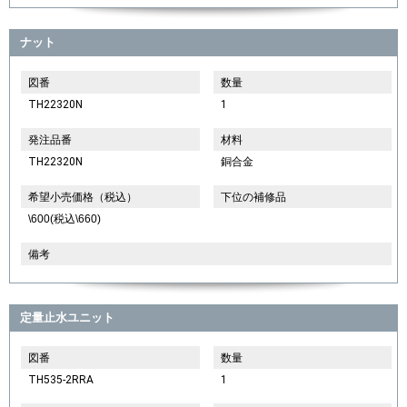
ナット
図番
数量
TH22320N
1
発注品番
材料
TH22320N
銅合金
希望小売価格（税込）
下位の補修品
\600(税込\660)
備考
定量止水ユニット
図番
数量
TH535-2RRA
1