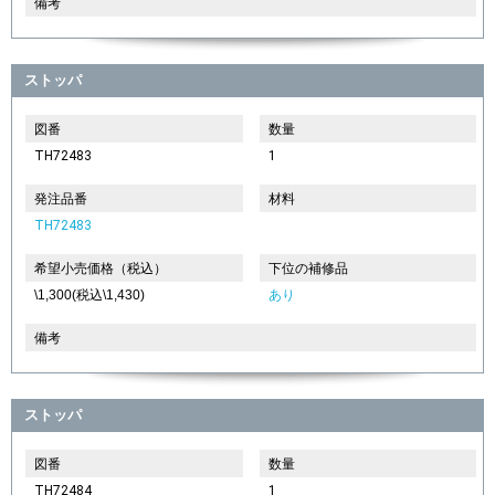
備考
ストッパ
図番
数量
TH72483
1
発注品番
材料
TH72483
希望小売価格（税込）
下位の補修品
\1,300(税込\1,430)
あり
備考
ストッパ
図番
数量
TH72484
1