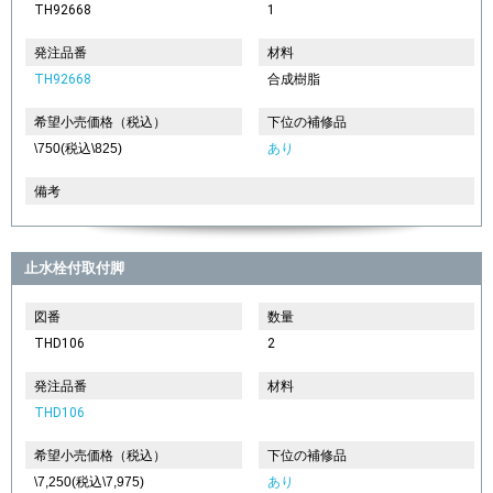
TH92668
1
発注品番
材料
TH92668
合成樹脂
希望小売価格（税込）
下位の補修品
\750(税込\825)
あり
備考
止水栓付取付脚
図番
数量
THD106
2
発注品番
材料
THD106
希望小売価格（税込）
下位の補修品
\7,250(税込\7,975)
あり