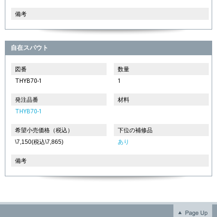
備考
自在スパウト
図番
数量
THYB70-1
1
発注品番
材料
THYB70-1
希望小売価格（税込）
下位の補修品
\7,150(税込\7,865)
あり
備考