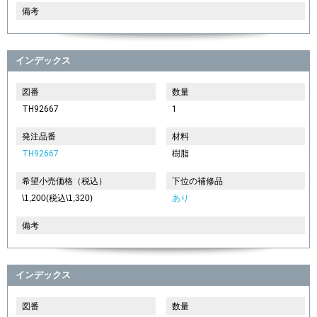
備考
インデックス
図番
数量
TH92667
1
発注品番
材料
TH92667
樹脂
希望小売価格（税込）
下位の補修品
\1,200(税込\1,320)
あり
備考
インデックス
図番
数量