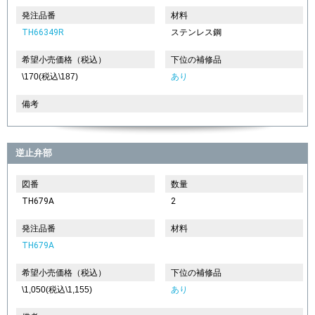
発注品番
材料
TH66349R
ステンレス鋼
希望小売価格（税込）
下位の補修品
\170(税込\187)
あり
備考
逆止弁部
図番
数量
TH679A
2
発注品番
材料
TH679A
希望小売価格（税込）
下位の補修品
\1,050(税込\1,155)
あり