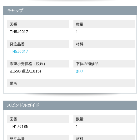
キャップ
図番
数量
TH5J0017
1
発注品番
材料
TH5J0017
希望小売価格（税込）
下位の補修品
\1,650(税込\1,815)
あり
備考
スピンドルガイド
図番
数量
TH17618N
1
発注品番
材料