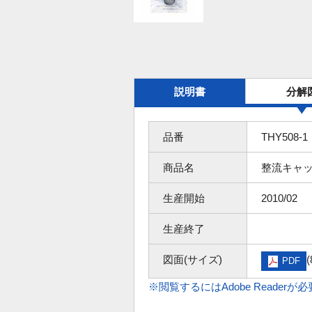
説明書
分解
品番
THY508-1
商品名
整流キャ
生産開始
2010/02
生産終了
図面(サイズ)
(
PDF
※閲覧するにはAdobe Readerが