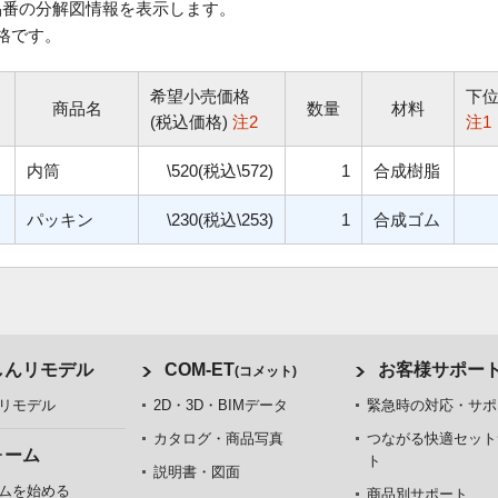
番の分解図情報を表示します。
格です。
希望小売価格
下
商品名
数量
材料
(税込価格)
注2
注1
内筒
\520(税込\572)
1
合成樹脂
パッキン
\230(税込\253)
1
合成ゴム
しんリモデル
COM-ET
お客様サポー
(コメット)
リモデル
2D・3D・BIMデータ
緊急時の対応・サポ
カタログ・商品写真
つながる快適セット
ォーム
ト
説明書・図面
ムを始める
商品別サポート