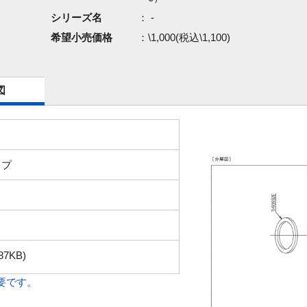
シリーズ名
： -
希望小売価格
：\1,000(税込\1,100)
図
ップ
87KB)
必要です。