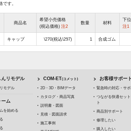
格です。
希望小売価格
下
商品名
数量
材料
(税込価格)
注2
注1
キャップ
\270(税込\297)
1
合成ゴム
しんリモデル
COM-ET
お客様サポー
(コメット)
リモデル
2D・3D・BIMデータ
緊急時の対応・サポ
カタログ・商品写真
つながる快適セット
ォーム
ト
説明書・図面
ムを始める
商品別サポート
見積・図面請求
る
修理したい
施工事例
る
購入したい