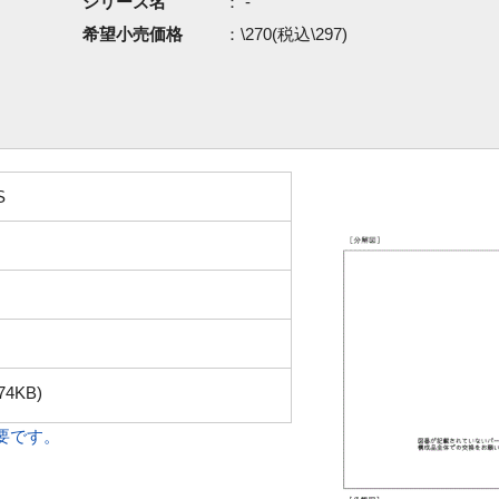
シリーズ名
： -
希望小売価格
：\270(税込\297)
S
74KB)
必要です。