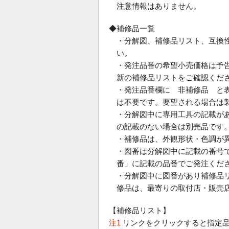
注意情報はありません。
◆補修品一覧
・分解図、補修品リスト、互換
い。
・発注品番の希望小売価格は予
新の補修品リストをご確認くだ
・発注品番欄に 非補修品 と
は不要です。要望される場合は
・分解図中に専用工具の記載が
の記載のない場合は別売品です
・補修品は、外観形状・色調が
・図番は分解図中に記載の番号で
番」に記載の品番でご発注くだ
・分解図中に図番があり補修品
修品は、最寄りの取付店・販売
【補修品リスト】
注1
リンクをクリックすると指定品