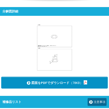
分解図詳細
図面をPDFでダウンロード
（78KB）
補修品リスト
注意事項