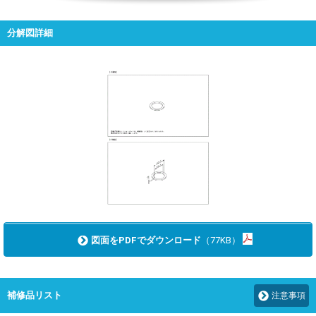
分解図詳細
図面をPDFでダウンロード
（77KB）
補修品リスト
注意事項