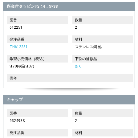
座金付タッピンねじ4．5×38
図番
数量
612251
2
発注品番
材料
TH612251
ステンレス鋼 他
希望小売価格（税込）
下位の補修品
\170(税込\187)
あり
備考
キャップ
図番
数量
932493S
2
発注品番
材料