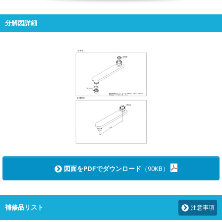
分解図詳細
図面をPDFでダウンロード
（90KB）
補修品リスト
注意事項