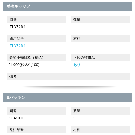
整流キャップ
図番
数量
THY508-1
1
発注品番
材料
THY508-1
希望小売価格（税込）
下位の補修品
\1,000(税込\1,100)
あり
備考
Uパッキン
図番
数量
93460HP
1
発注品番
材料