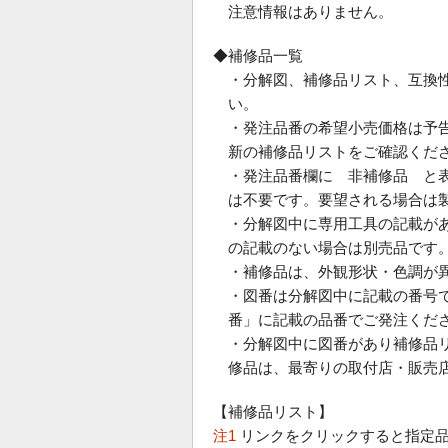
注意情報はありません。
◆補修品一覧
・分解図、補修品リスト、互換
い。
・発注品番の希望小売価格は予
新の補修品リストをご確認くだ
・発注品番欄に 非補修品 と
は不要です。要望される場合は
・分解図中に専用工具の記載が
の記載のない場合は別売品です
・補修品は、外観形状・色調が
・図番は分解図中に記載の番号で
番」に記載の品番でご発注くだ
・分解図中に図番があり補修品
修品は、最寄りの取付店・販売
【補修品リスト】
注1
リンクをクリックすると指定品