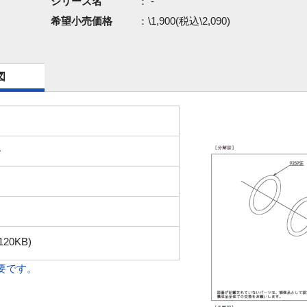
シリーズ名
： -
希望小売価格
：\1,900(税込\2,090)
図
ー
120KB)
必要です。