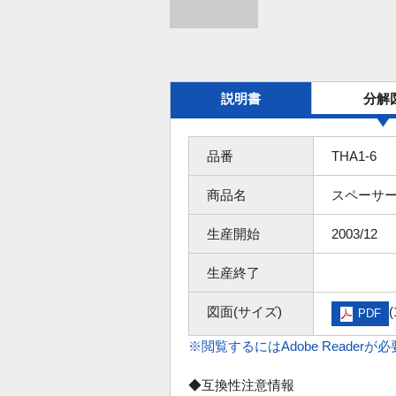
説明書
分解
品番
THA1-6
商品名
スペーサ
生産開始
2003/12
生産終了
図面(サイズ)
(
PDF
※閲覧するにはAdobe Readerが
◆互換性注意情報