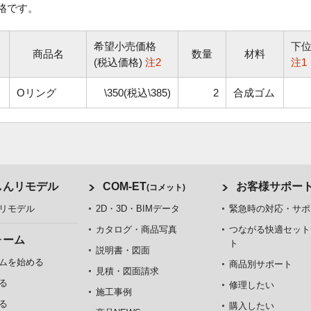
格です。
希望小売価格
下
商品名
数量
材料
(税込価格)
注2
注1
Oリング
\350(税込\385)
2
合成ゴム
しんリモデル
COM-ET
お客様サポー
(コメット)
リモデル
2D・3D・BIMデータ
緊急時の対応・サポ
カタログ・商品写真
つながる快適セット
ォーム
ト
説明書・図面
ムを始める
商品別サポート
見積・図面請求
る
修理したい
施工事例
る
購入したい