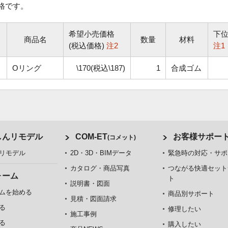
格です。
希望小売価格
下
商品名
数量
材料
(税込価格)
注2
注1
Oリング
\170(税込\187)
1
合成ゴム
しんリモデル
COM-ET
お客様サポー
(コメット)
リモデル
2D・3D・BIMデータ
緊急時の対応・サポ
カタログ・商品写真
つながる快適セット
ォーム
ト
説明書・図面
ムを始める
商品別サポート
見積・図面請求
る
修理したい
施工事例
る
購入したい