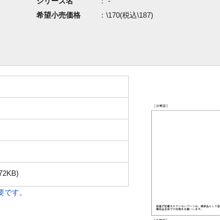
シリーズ名
： -
希望小売価格
：\170(税込\187)
72KB)
必要です。