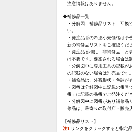
注意情報はありません。
◆補修品一覧
・分解図、補修品リスト、互換
い。
・発注品番の希望小売価格は予
新の補修品リストをご確認くだ
・発注品番欄に 非補修品 と
は不要です。要望される場合は
・分解図中に専用工具の記載が
の記載のない場合は別売品です
・補修品は、外観形状・色調が
・図番は分解図中に記載の番号で
番」に記載の品番でご発注くだ
・分解図中に図番があり補修品
修品は、最寄りの取付店・販売
【補修品リスト】
注1
リンクをクリックすると指定品