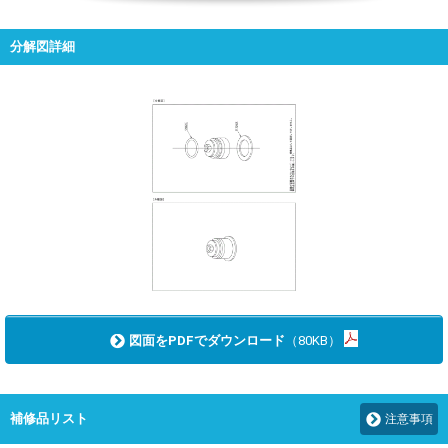
分解図詳細
図面をPDFでダウンロード
（80KB）
補修品リスト
注意事項