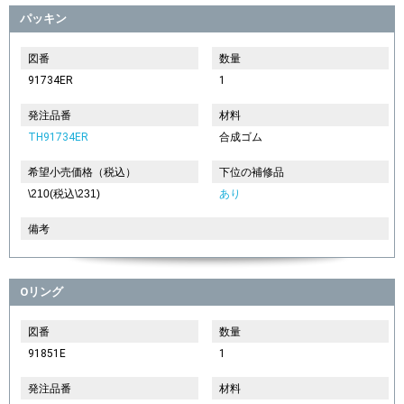
パッキン
図番
数量
91734ER
1
発注品番
材料
TH91734ER
合成ゴム
希望小売価格（税込）
下位の補修品
\210(税込\231)
あり
備考
Oリング
図番
数量
91851E
1
発注品番
材料