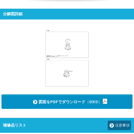
分解図詳細
図面をPDFでダウンロード
（80KB）
補修品リスト
注意事項