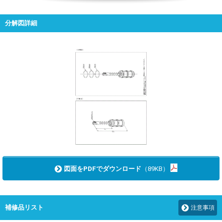
分解図詳細
図面をPDFでダウンロード
（89KB）
補修品リスト
注意事項