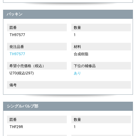
パッキン
図番
数量
TH97577
1
発注品番
材料
TH97577
合成樹脂
希望小売価格（税込）
下位の補修品
\270(税込\297)
あり
備考
シングルバルブ部
図番
数量
THF29R
1