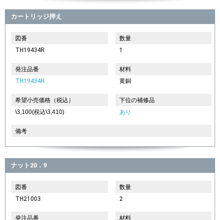
カートリッジ押え
図番
数量
TH19434R
1
発注品番
材料
TH19434R
黄銅
希望小売価格（税込）
下位の補修品
\3,100(税込\3,410)
あり
備考
ナット20．9
図番
数量
TH21003
2
発注品番
材料