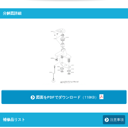
分解図詳細
図面をPDFでダウンロード
（118KB）
補修品リスト
注意事項