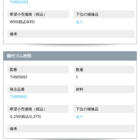
TH5D0352
希望小売価格（税込）
下位の補修品
\850(税込\935)
あり
備考
鎖付ゴム栓部
図番
数量
TH5F0001
1
発注品番
材料
TH5F0001
希望小売価格（税込）
下位の補修品
\1,250(税込\1,375)
あり
備考