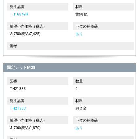
発注品番
材料
TH18849R
黄銅 他
希望小売価格（税込）
下位の補修品
\6,750(税込\7,425)
あり
備考
固定ナットM28
図番
数量
TH21333
2
発注品番
材料
TH21333
銅合金
希望小売価格（税込）
下位の補修品
\1,700(税込\1,870)
あり