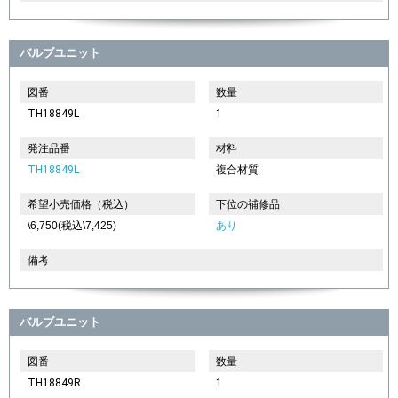
バルブユニット
図番
数量
TH18849L
1
発注品番
材料
TH18849L
複合材質
希望小売価格（税込）
下位の補修品
\6,750(税込\7,425)
あり
備考
バルブユニット
図番
数量
TH18849R
1