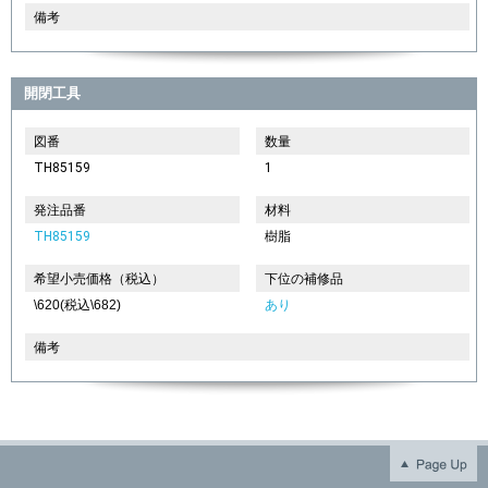
備考
開閉工具
図番
数量
TH85159
1
発注品番
材料
TH85159
樹脂
希望小売価格（税込）
下位の補修品
\620(税込\682)
あり
備考