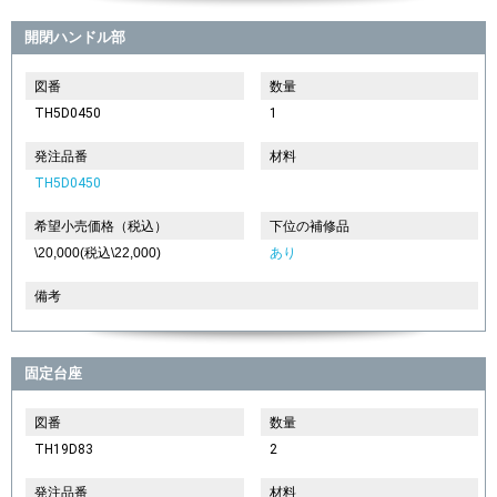
開閉ハンドル部
図番
数量
TH5D0450
1
発注品番
材料
TH5D0450
希望小売価格（税込）
下位の補修品
\20,000(税込\22,000)
あり
備考
固定台座
図番
数量
TH19D83
2
発注品番
材料