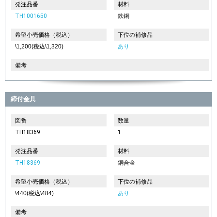
発注品番
材料
TH1001650
鉄鋼
希望小売価格（税込）
下位の補修品
\1,200(税込\1,320)
あり
備考
締付金具
図番
数量
TH18369
1
発注品番
材料
TH18369
銅合金
希望小売価格（税込）
下位の補修品
\440(税込\484)
あり
備考