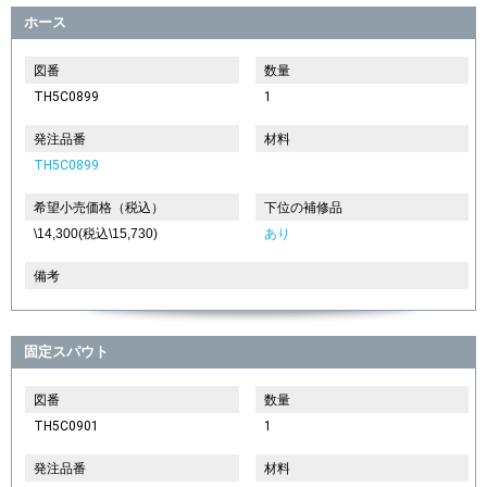
ホース
図番
数量
TH5C0899
1
発注品番
材料
TH5C0899
希望小売価格（税込）
下位の補修品
\14,300(税込\15,730)
あり
備考
固定スパウト
図番
数量
TH5C0901
1
発注品番
材料