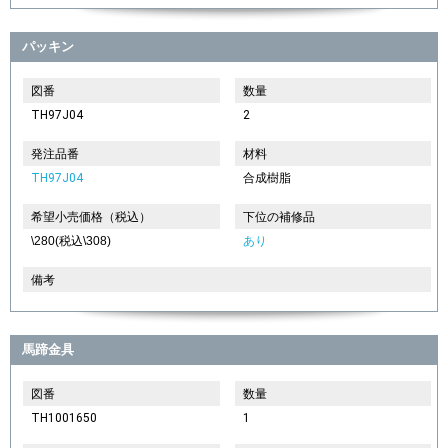
パッキン
図番
数量
TH97J04
2
発注品番
材料
TH97J04
合成樹脂
希望小売価格（税込）
下位の補修品
\280(税込\308)
あり
備考
馬蹄金具
図番
数量
TH1001650
1