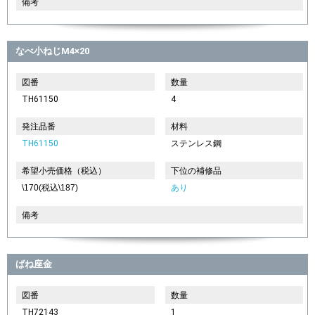
備考
なべ小ねじM4×20
図番
数量
TH61150
4
発注品番
材料
TH61150
ステンレス鋼
希望小売価格（税込）
下位の補修品
\170(税込\187)
あり
備考
ばね座金
図番
数量
TH72143
1