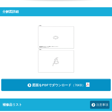
分解図詳細
図面をPDFでダウンロード
（76KB）
補修品リスト
注意事項