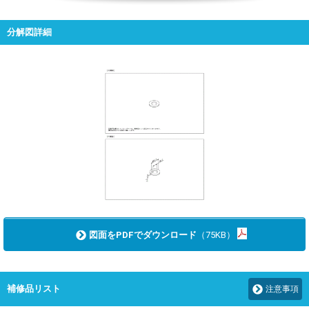
分解図詳細
図面をPDFでダウンロード
（75KB）
補修品リスト
注意事項