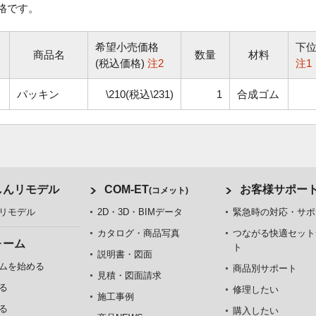
格です。
希望小売価格
下
商品名
数量
材料
(税込価格)
注2
注1
パッキン
\210(税込\231)
1
合成ゴム
しんリモデル
COM-ET
お客様サポー
(コメット)
リモデル
2D・3D・BIMデータ
緊急時の対応・サポ
カタログ・商品写真
つながる快適セット
ォーム
ト
説明書・図面
ムを始める
商品別サポート
見積・図面請求
る
修理したい
施工事例
る
購入したい