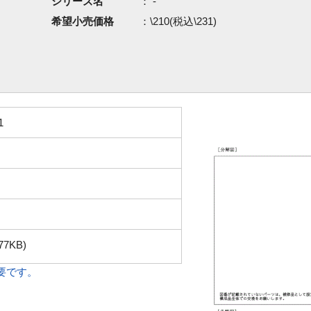
シリーズ名
： -
希望小売価格
：\210(税込\231)
1
77KB)
必要です。