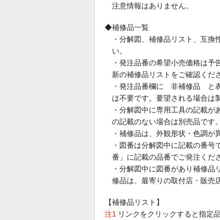
注意情報はありません。
◆補修品一覧
・分解図、補修品リスト、互換
い。
・発注品番の希望小売価格は予
新の補修品リストをご確認くだ
・発注品番欄に 非補修品 と
は不要です。要望される場合は
・分解図中に専用工具の記載が
の記載のない場合は別売品です
・補修品は、外観形状・色調が
・図番は分解図中に記載の番号で
番」に記載の品番でご発注くだ
・分解図中に図番があり補修品
修品は、最寄りの取付店・販売
【補修品リスト】
注1
リンクをクリックすると指定品