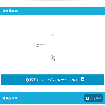
分解図詳細
図面をPDFでダウンロード
（75KB）
補修品リスト
注意事項