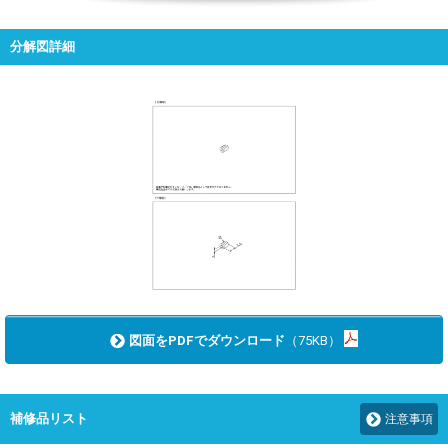
分解図詳細
図面をPDFでダウンロード
（75KB）
補修品リスト
注意事項