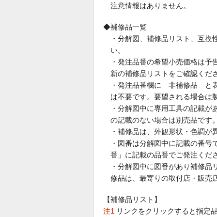
注意情報はありません。
◆補修品一覧
・分解図、補修品リスト、互換
い。
・発注品番の希望小売価格は予
新の補修品リストをご確認くだ
・発注品番欄に 非補修品 と
は不要です。要望される場合は
・分解図中に専用工具の記載が
の記載のない場合は別売品です
・補修品は、外観形状・色調が
・図番は分解図中に記載の番号で
番」に記載の品番でご発注くだ
・分解図中に図番があり補修品
修品は、最寄りの取付店・販売
【補修品リスト】
注1
リンクをクリックすると指定品