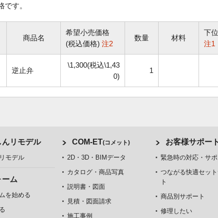
格です。
希望小売価格
下
商品名
数量
材料
(税込価格)
注2
注1
\1,300(税込\1,43
逆止弁
1
0)
しんリモデル
COM-ET
お客様サポー
(コメット)
リモデル
2D・3D・BIMデータ
緊急時の対応・サポ
カタログ・商品写真
つながる快適セット
ォーム
ト
説明書・図面
ムを始める
商品別サポート
見積・図面請求
る
修理したい
施工事例