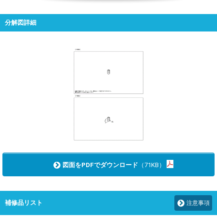
分解図詳細
図面をPDFでダウンロード
（71KB）
補修品リスト
注意事項