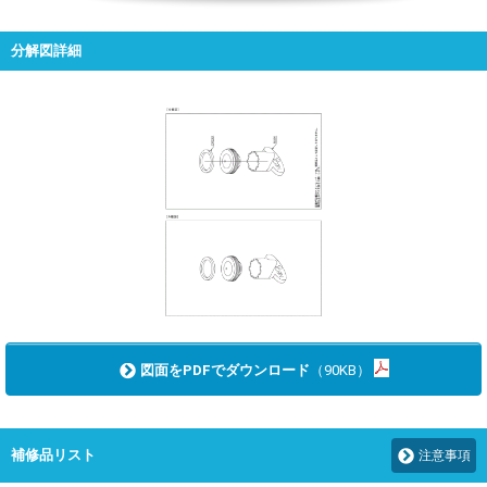
分解図詳細
図面をPDFでダウンロード
（90KB）
補修品リスト
注意事項