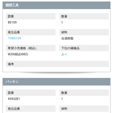
開閉工具
図番
数量
85159
1
発注品番
材料
TH85159
合成樹脂
希望小売価格（税込）
下位の補修品
\620(税込\682)
あり
備考
パッキン
図番
数量
93932E1
1
発注品番
材料