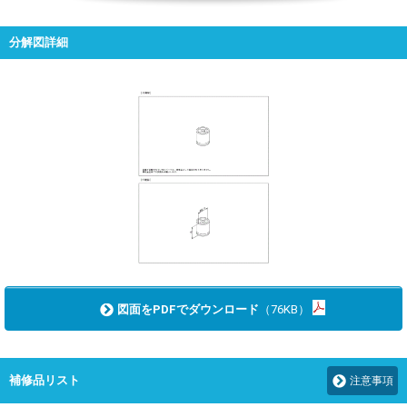
分解図詳細
図面をPDFでダウンロード
（76KB）
補修品リスト
注意事項