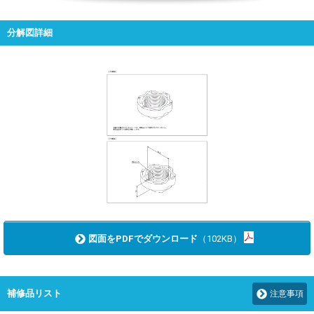
分解図詳細
図面をPDFでダウンロード
（102KB）
補修品リスト
注意事項