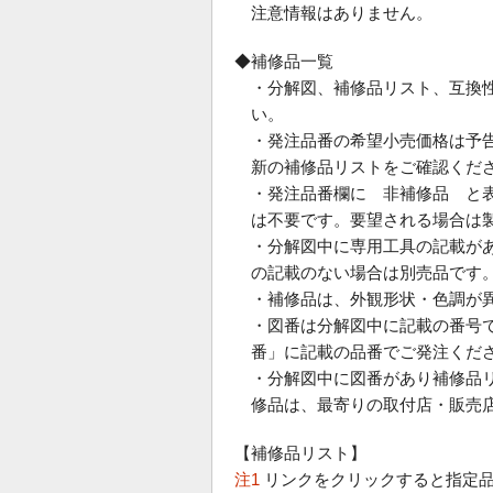
注意情報はありません。
◆補修品一覧
・分解図、補修品リスト、互換
い。
・発注品番の希望小売価格は予
新の補修品リストをご確認くだ
・発注品番欄に 非補修品 と
は不要です。要望される場合は
・分解図中に専用工具の記載が
の記載のない場合は別売品です
・補修品は、外観形状・色調が
・図番は分解図中に記載の番号で
番」に記載の品番でご発注くだ
・分解図中に図番があり補修品
修品は、最寄りの取付店・販売
【補修品リスト】
注1
リンクをクリックすると指定品