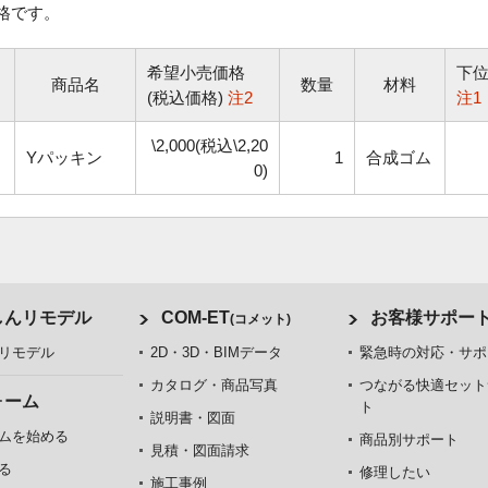
格です。
希望小売価格
下
商品名
数量
材料
(税込価格)
注2
注1
\2,000(税込\2,20
Yパッキン
1
合成ゴム
0)
しんリモデル
COM-ET
お客様サポー
(コメット)
リモデル
2D・3D・BIMデータ
緊急時の対応・サポ
カタログ・商品写真
つながる快適セット
ォーム
ト
説明書・図面
ムを始める
商品別サポート
見積・図面請求
る
修理したい
施工事例